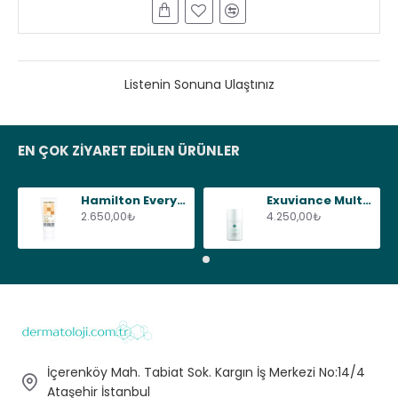
Listenin Sonuna Ulaştınız
EN ÇOK ZIYARET EDILEN ÜRÜNLER
Hamilton Everyday Face SPF50+, 75 g
Exuviance Multi-Protective Day Creme SPF20, 50 g
2.650,00₺
4.250,00₺
İçerenköy Mah. Tabiat Sok. Kargın İş Merkezi No:14/4
Ataşehir İstanbul